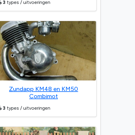
3
types / uitvoeringen
Zundapp KM48 en KM50
Combimot
3
types / uitvoeringen