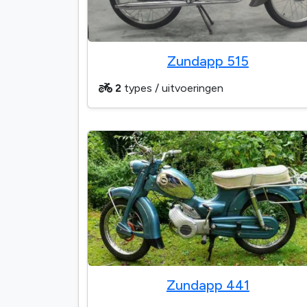
Zundapp 515
2
types / uitvoeringen
Zundapp 441