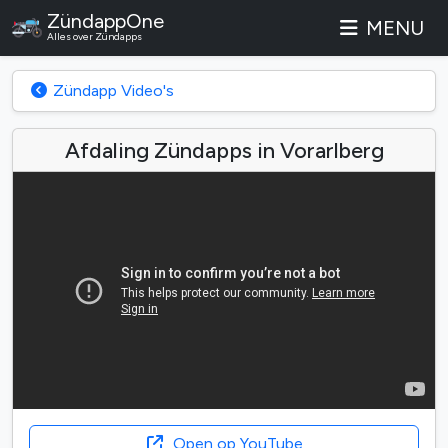
ZündappOne
MENU
Alles over Zündapps
Zündapp Video's
Afdaling Zündapps in Vorarlberg
Open op YouTube