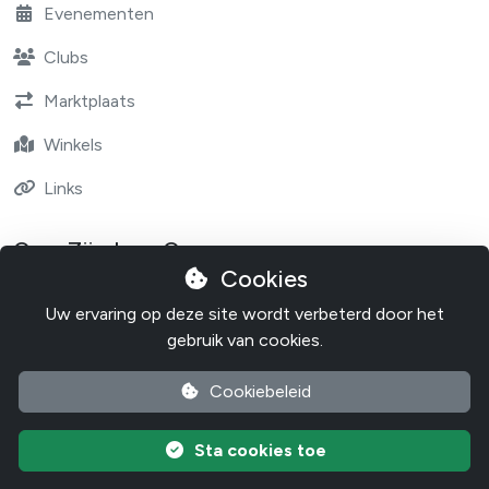
Evenementen
Clubs
Marktplaats
Winkels
Links
Over Zündapp One
Cookies
Contact
Uw ervaring op deze site wordt verbeterd door het
Over Zundapp One
gebruik van cookies.
Cookiebeleid
Cookiebeleid
Privacybeleid
Sta cookies toe