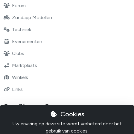
Forum
Zündapp Modellen
Techniek
Evenementen
Clubs
Marktplaats
Winkels
Links
Over Zündapp One
Cookies
Contact
Uw ervaring op deze site wordt verbeterd door het
Over Zundapp One
gebruik van cookies.